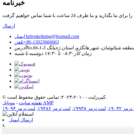
خبرنامه
ارسال
hzbrakelining@foxmail.com
ایمیل
‎+86-13023666663‎
تلفن
ائو، منطقه شیائوشان، شهر هانگژو، استان ژجیانگ
آدرس
زمان کار
۰۸:۳۰ تا ۱۷:۳۰ دوشنبه تا شنبه
© کپی‌رایت - ۲۰۱۰-۲۰۲۳: تمامی حقوق محفوظ است.
موبایل AMP
نقشه سایت
-
مز ۱۹۰۳۲
,
لنت ترمز ۱۹۹۳۸
,
لنت ترمز ۱۹۴۸۶
,
لنت ترمز ۱۹۰۹۴
ارسال ایمیل
x