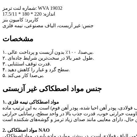
شماره لنت ترمز: WVA 19032
اندازه: 220 * 180 * 17.5/11
کاربرد: کامیون بنز
جنس: غیر آزبست، الیاف مصنوعی، نیمه فلزی
مشخصات
۱. بی‌صدا، ۱۰۰٪ بدون آزبست و پرداخت عالی.
۲. طول عمر بالا در سخت‌ترین شرایط جاده‌ای.
۳. قدرت توقف استثنایی.
۴. سطح گرد و غبار را کاهش دهید.
۵. بی‌صدا کار می‌کند.
جنس مواد اصطکاکی غیر آزبستی
۱. مواد اصطکاکی نیمه فلزی
رمول مواد آن معمولاً حاوی حدود 30٪ تا 50٪ اشیاء فلزی آهن (مانند الیاف فولادی، پودر آهن احیا شده، پودر آهن فوم) است. به این ترتیب ماده
اومت حرارتی خوب، قدرت جذب بالا در واحد سطح، رسانایی حرارتی
2. مواد اصطکاکی NAO
ولادی است. در بیشتر موارد، ماده پایه در مواد اصطکاکی NAO ترکیبی از