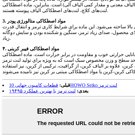
ر کمی الیاف آلی) است. بنابراین، ماده اصطکاکی NAO یک ماده اصطکاکی الیاف مخلوط غیر آزبست است. معمولاً لنت‌های ترمز، لنت‌های اصطکاکی الیاف خرد شده و
لنت‌های کلاچ، لنت‌های اصطکاکی الیاف پیوسته هستند.
3. مواد اصطکاکی متالورژی پودر
الا ساخته می‌شود. این ماده برای شرایط کاری ترمز و انتقال قدرت
بالای محصول، صدای زیاد ترمز، سنگین و شکننده بودن و سایش دوگانه
زیاد.
۴. مواد اصطکاکی فیبر کربنی
سانایی حرارتی خوب و مقاومت در برابر حرارت است. ماده اصطکاکی
 واحد سطح و وزن مخصوص سبک است که به ویژه برای تولید لنت ترمز
ربن، علاوه بر الیاف کربن، از گرافیت، ترکیبی از کربن، نیز استفاده
قطعات کامیون جهانی 10HOWO Seiko لنت ترمز
قبلی:
بعدی:
لنت ترمز با بهترین عملکرد ۱۹۴۹۵