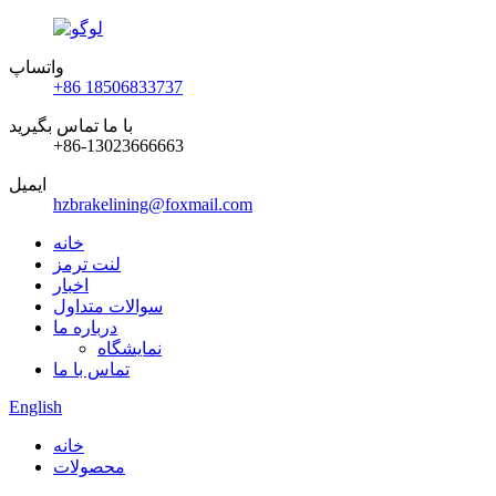
واتساپ
‎+86 18506833737‎
با ما تماس بگیرید
‎+86-13023666663‎
ایمیل
hzbrakelining@foxmail.com
خانه
لنت ترمز
اخبار
سوالات متداول
درباره ما
نمایشگاه
تماس با ما
English
خانه
محصولات